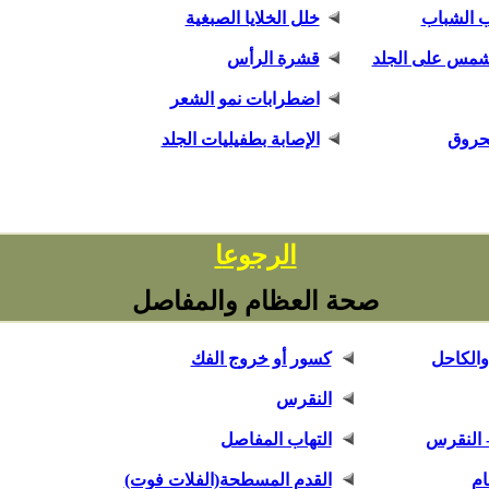
 الشباب
خلل الخلايا الصبغية
لشمس على الجلد
قشرة الرأس
اضطرابات نمو الشعر
لحروق
الإصابة بطفيليات الجلد
ا
الرجوع
صحة العظام والمفاصل
والكاحل
كسور أو خروج الفك
النقرس
 النقرس
التهاب المفاصل
ام
القدم المسطحة(الفلات فوت)