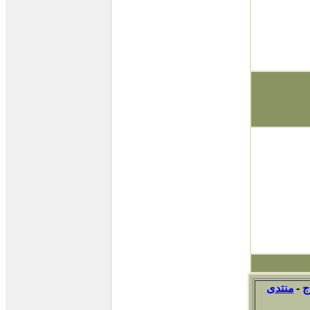
ج
-
منتدى