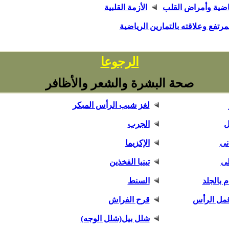
ياضية وأمراض القلب
الأزمة القلبية
رتفع وعلاقته بالتمارين الرياضية
ا
الرجوع
صحة البشرة والشعر والأظافر
لغز شيب الرأس المبكر
ل
الجرب
نى
الإكزيما
لى
تينيا الفخذين
م بالجلد
السنط
مل الرأس
قرح الفراش
شلل بيل(شلل الوجه)