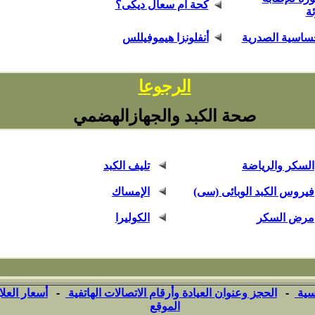
كحة أم سعال ديكى؟
ة
حساسية الصدرية
أنفلونزا هيموفيللس
ا
الرجوع
صحة الكبد والجهازالهضمي
السكر والرياضة
تليف الكبد
فيروس الكبد الوبائى (سى)
الإمساك
مرض السكر
الكوليرا
سية
-
الحجز وعنوان العيادة وأرقام الاتصالات الهاتفية
-
أسعار العلا
الموقع