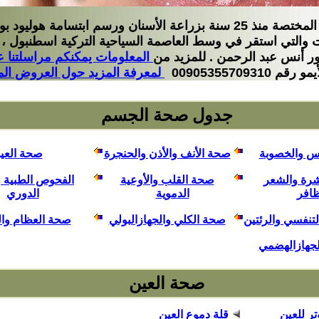
مركز أسنانك الدولي من أعرق المراكز المختصة منذ 25 سنة بزراعة الأسنان ور
ات والتي استقر في وسط العاصمة السياحية التركية اسطنبول
ور أنس عبد الرحمن . للمزيد من
المعلومات يمكنكم مراسلتنا 
009053557093
لمعرفة المزيد حول العروض الم
جدول صحة الجسم
س والخصوبة
صحة الأنف والأذن والحنجرة
صحة العي
رة والشعر
صحة القلب والأوعية
الفحوص الطبية
ظافر
الدموية
الدوري
لتنفسي والرئتين
صحة الكلي والجهازالبولي
صحة العظام وا
لجهازالهضمي
صحة العين
تر للعين
قلة دموع العين