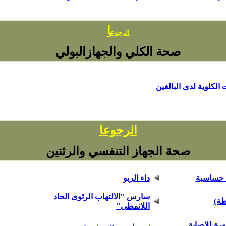
ا
الرجوع
صحة الكلي والجهازالبولي
الكلوية لدى البالغين
ا
الرجوع
صحة الجهاز التنفسي والرئتين
 حساسية
داء الربو
سارس "الالتهاب الرئوى الحاد
طة)
اللانمطى"
رة للإصابة