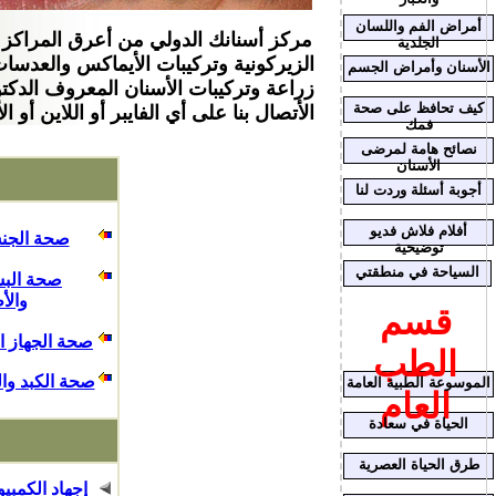
أمراض الفم واللسان
الجلدية
الزيركونية وتركيبات الأيماكس والعدس
الأسنان وأمراض الجسم
زراعة وتركيبات الأسنان المعروف الدكت
كيف تحافظ على صحة
الأتصال بنا على أي الفايبر أو اللاين أو الأيمو رقم 10
فمك
نصائح هامة لمرضى
الأسنان
أجوبة أسئلة وردت لنا
أفلام فلاش فديو
صحة الجن
توضيحية
السياحة في
منطقتي
صحة البش
والأ
قسم
صحة الجهاز ا
الطب
صحة الكبد وا
الموسوعة الطبية العامة
العام
الحياة في سعادة
طرق الحياة العصرية
إجهاد الكمبيو