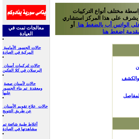
سم ابتسامة هوليود بواسطة مختلف أنواع التركيبات
 ، يشرف على هذا المركز استشاري
على الواتس أب بالضغط هنا
أو
معالجات تمت في
قدمة اضغط هنا
العيادة
حالات الجسور الأمامية
المركبة في العيادة
حالات لتركيبات أسنان
ن
البرسلان في كلا الفكين
 والكشف
حالات لأسنان صعبة
ومعقدة تم بناء الجسور
عليها
لمفاصل
حالات علاج تقويم الأسنان
عن طريق التتويج
أغلاط طبية شائعة تم
مشاهدتها في العيادة