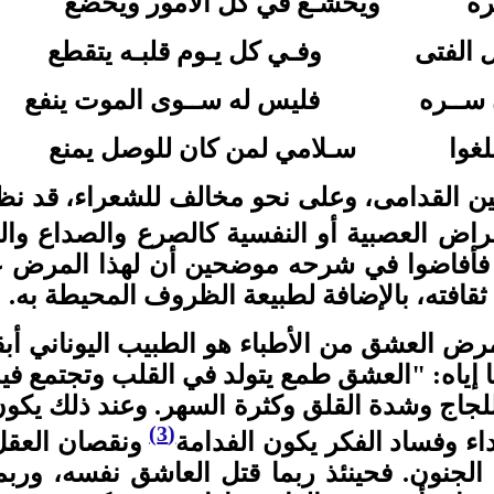
ســره ويخشـع في كل الأمور ويخضع
ـل الفتى وفـي كل يـوم قلبـه يتقطع
ن ســره فليس له ســوى الموت ينفع
نا فبلغوا سـلامي لمن كان للوصل يمنع
ين القدامى، وعلى نحو مخالف للشعراء، قد نظ
راض العصبية أو النفسية كالصرع والصداع وال
. فأفاضوا في شرحه موضحين أن لهذا المرض
افته، بالإضافة لطبيعة الظروف المحيطة به.
 العشق من الأطباء هو الطبيب اليوناني أب
إياه: "العشق طمع يتولد في القلب وتجتمع في
للجاج وشدة القلق وكثرة السهر. وعند ذلك يكون
(3)
ء وفساد الفكر يكون الفدامة
ونقصان العقل،
الجنون. فحينئذ ربما قتل العاشق نفسه، ورب