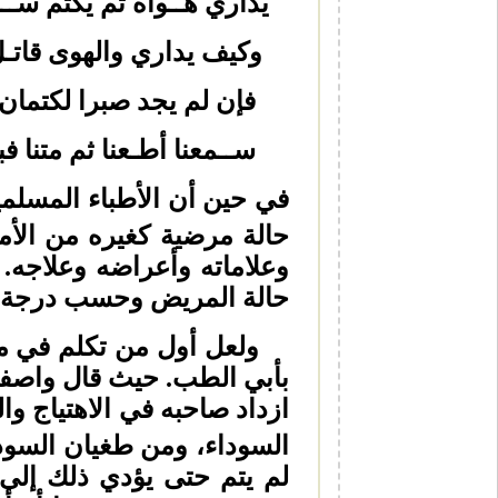
يداري هــواه ثم يكتم 
وكيف يداري والهوى قات
فإن لم يجد صبرا لكتما
ســمعنا أطـعنا ثم مت
في حين أن الأطباء المسلم
حالة مرضية كغيره من الأم
وعلاماته وأعراضه وعلاجه
حالة المريض وحسب درجة ثق
ولعل أول من تكلم في مرض
بأبي الطب. حيث قال واصفا 
ازداد صاحبه في الاهتياج وا
السوداء، ومن طغيان السودا
لم يتم حتى يؤدي ذلك إلى 