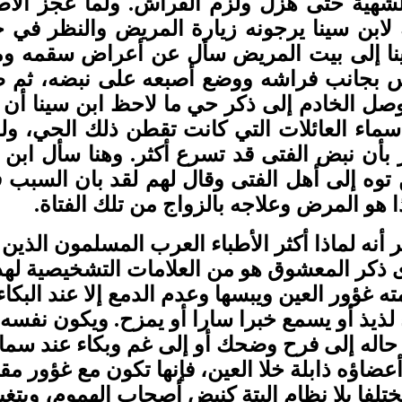
لشهية حتى هزل ولزم الفراش. ولما عجز الأطب
لابن سينا يرجونه زيارة المريض والنظر في حا
نا إلى بيت المريض سأل عن أعراض سقمه وما 
س بجانب فراشه ووضع أصبعه على نبضه، ثم ط
ا وصل الخادم إلى ذكر حي ما لاحظ ابن سينا أن
ماء العائلات التي كانت تقطن ذلك الحي، ول
أن نبض الفتى قد تسرع أكثر. وهنا سأل ابن سي
 توه إلى أهل الفتى وقال لهم لقد بان السبب
ا هو المرض وعلاجه بالزواج من تلك الفتاة.
نه لماذا أكثر الأطباء العرب المسلمون الذي
 ذكر المعشوق هو من العلامات التشخيصية لهذ
ه غؤور العين ويبسها وعدم الدمع إلا عند البكا
ذيذ أو يسمع خبرا سارا أو يمزح. ويكون نفسه كث
ر حاله إلى فرح وضحك أو إلى غم وبكاء عند سماع
عضاؤه ذابلة خلا العين، فإنها تكون مع غؤور مق
لفا بلا نظام البتة كنبض أصحاب الهموم، ويتغي