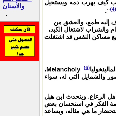
حب كيف يهرب دمه ويستحيل
والأسنان
(4
".
 إليه طمع، والعشق من
ام والشراب لاشتغال الكبد،
ميع مساكن النفس قد اشتغلت
(6)
Melancholy
لينخوليا
،
ر والشمايل التي له، سواء
هل الرعاع. ويتحدث ابن هبل
مة الفكر في استحسان بعض
تحضار ما هي مثاله، ويساعد