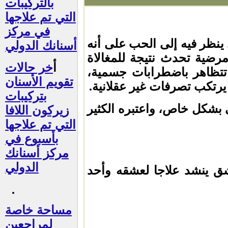
بالتركيبات
التي تم علاجها
في مركز
نظر فيه إلى الحب على أنه
أسنانك الدولي
مرضية تحدث نتيجة للمغالاة
أ
خر حالات
تتظاهر باضطرابات جسمية،
تقويم الأسنان
يرتكب تصرفات غير عقلانية.
بتركيبات
 بشكل خاص، واعتبره الكثير
زيركون اللافا
التي تم علاجها
بأسبوع في
مركز أسنانك
الدولي
ق ينشد علاجا لعشقه وأحد
مساحة خاصة
لمراجعين