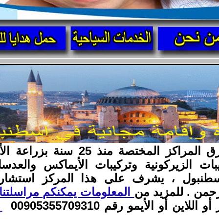
مركز أسنانك الدولي من أعرق المرا
يبات الزيركونية وتركيبات الأيماكس والع
 اسطنبول ، يشرف على هذا المركز استشاري
حمن . للمزيد من
المعلومات يمكنكم مراسلتنا
ين أو الأيمو رقم 00905355709310
ل