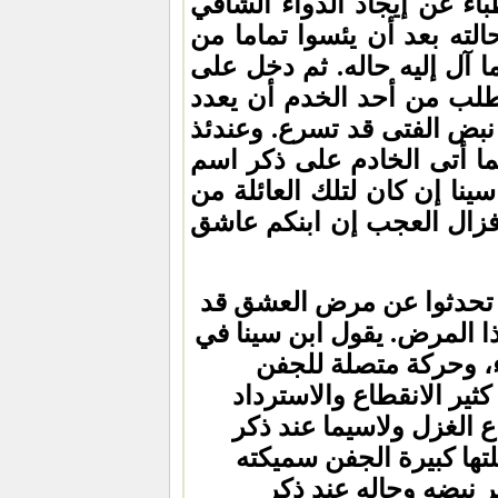
اء عن إيجاد الدواء الشافي
لته بعد أن يئسوا تماما من
آل إليه حاله. ثم دخل على
لب من أحد الخدم أن يعدد
 نبض الفتى قد تسرع. وعندئذ
ما أتى الخادم على ذكر اسم
نا إن كان لتلك العائلة من
 فزال العجب إن ابنكم عاشق
ن تحدثوا عن مرض العشق قد
ا المرض. يقول ابن سينا في
ء، وحركة متصلة للجفن
ير الانقطاع والاسترداد
 الغزل ولاسيما عند ذكر
لتها كبيرة الجفن سميكته
ر نبضه وحاله عند ذكر