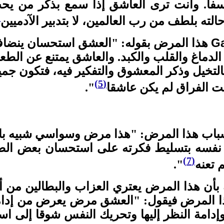
سفا. وأنت ترى العاشق إذا سمع بذكر من ي
)
لته بلطف من رب العالمين، لا بتدبير الآدميين
G
هذا المرض بقوله: "العشق استحسان ينضاف
الدماغ والقلب والكبد. والعاشق يمتنع عن الطع
بالتخيل وذكر المعشوق والتفكير فيه، فتكون ج
(5)
ت الفراق لم يكن عاشقا
".
اب هذا المرض: "هذا مرض وسواسي شبيه بالما
ى نفسه بتسليط فكرته على استحسان بعض الصو
(7)
 تعنه
".
أن هذا المرض يعتري العزاب والبطالين من أ
ذا المرض فيقول: "العشق مرض يعرض من إدا
إدامة النظر إليها وتحريك النفس شوقا إلى اس