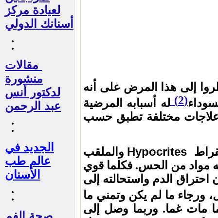
لعيادة مركز
أسنانك الدولي
مقالات
منشورة
روا إلى هذا المرض على أنه
لدكتور أنس
(2)
سوداء
له أسبابه المرضية
عبد الرحمن
 علاجات مختلفة تطبق حسب
الجديد في
Hypocrites
قراط
والملقب
عالم طب
ه مواد من الحس. فكلما قوي
الأسنان
 احتراق الدم واستحالته إلى
 ورجاء ما لم يكن وتمني ما
ما مات غما. وربما وصل إلى
صحة الفم