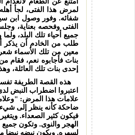
امتنع عن الطعام لانعدام ا
لمرض هذا الفتى، لجأ أهله 
شفائه. وفور وصول ابن سي
الفتى وفحصه بعناية، وجل
جميع أحياء تلك البلد، ولم
طلب من الخادم أن يذكر أس
معين من تلك الأسماء شعر ب
بنات فأجابوه نعم، فقام من
إحدى بنات تلك العائلة، وهذ
هذه القصة الطريفة تفسر أ
اعتبروا اضطراب النبض لدى
علامات هذا المرض: "وعلامت
ضاحكة كأنه ينظر إلى شيء ل
فيكون كثير الصعداء. ويتغي
الهجر والنوى. وتكون جميع أ
لسهره. ويكون نبضه نبضا مخت