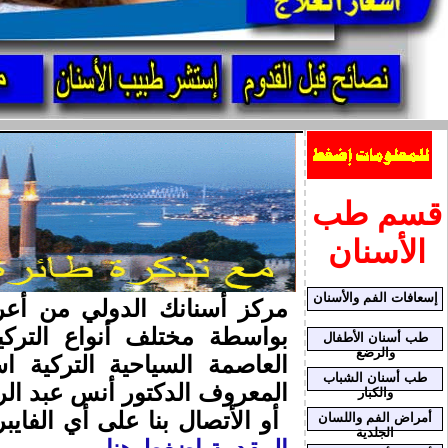
قسم طب
الأسنان
إسعافات الفم والأسنان
بواسطة مختلف أنواع الترك
طب أسنان الأطفال
والرضع
العاصمة السياحية التركية
طب أسنان الشباب
المعروف الدكتور أنس عبد الر
والكبار
أو الأتصال بنا على أي الفايبر أو اللا
أمراض الفم واللسان
الجلدية