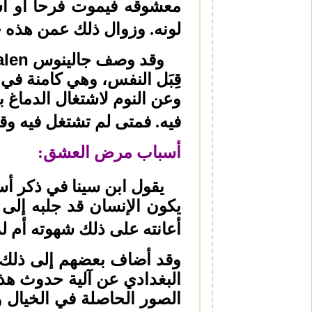
معشوقه فيموت فرحا أو أ
لونه. وزوال ذلك عمن هذه حا
alen
وقد وصف جالينوس
قِبَل النفس، وهي كامنة في 
وعن النوم لاشتغال الدماغ 
فيه. فمتى لم تشتغل فيه وق
أسباب مرض العشق:
يقول ابن سينا في ذكر أسب
يكون الإنسان قد جلبه إل
أعانته على ذلك شهوته أم لم
وقد أضاف بعضهم إلى ذلك ب
البغدادي عن آلية حدوث ه
الصور الحاصلة في الخيال و