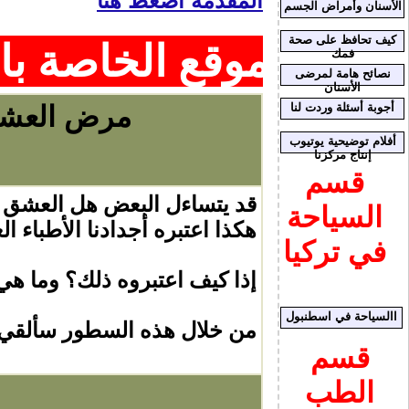
المقدمة اضغط هنا
الأسنان وأمراض الجسم
كيف تحافظ على صحة
الموقع الخاصة بالجوال
فمك
نصائح هامة لمرضى
الأسنان
أجوبة أسئلة وردت لنا
مرض العشق 
أفلام توضيحية يوتيوب
إنتاج مركزنا
قسم
قد يتساءل البعض هل العشق
السياحة
هكذا اعتبره أجدادنا الأطباء 
في تركيا
إذا كيف اعتبروه ذلك؟ وما ه
االسياحة في اسطنبول
من خلال هذه السطور سألقي ا
قسم
الطب