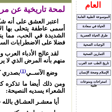
العام
لمحة تاريخية عن 
الموسوعة الطبية العامة
اعتبر العشق على أنه شكل
الحياة في سعادة
أسمى عاطفة يتحلى بها الإ
الشديدة في الحب، مما ي
طرق الحياة العصرية
فضلا على الاضطرابات السلو
الوجبات الصحية
لقد عالج الأدباء العرب و
التمارين الصحية
منهم بأنه المرض الذي لا ي
تاريخ الطب عند العرب
(1)
وضع الآســي
بصدري ك
الإسلام وصحة الإنسان
استراحات ومنوعات
ومن ذلك أيضا ما تذكره 
طبية
الشعراء يسديه النصيحة:
أيا معشـر العشـاق بال