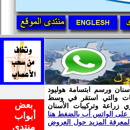
كز المختصة منذ 25 سنة بزراعة الأسنان ورسم ابتسامة هوليود
دسات والتي استقر في وسط
بعض
 زراعة وتركيبات الأسنان
 على الواتس أب بالضغط هنا
أبواب
معرفة المزيد حول العروض
منتدى