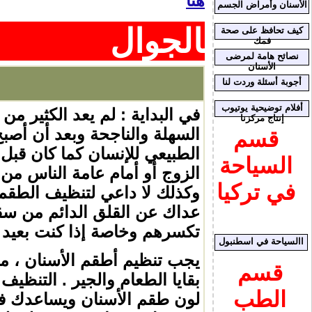
هنا
الأسنان وأمراض الجسم
 بالجوال
كيف تحافظ على صحة
فمك
نصائح هامة لمرضى
الأسنان
أجوبة أسئلة وردت لنا
أفلام توضيحية يوتيوب
في البداية : لم يعد الكثير 
إنتاج مركزنا
السهلة والناجحة وبعد أن أصبح
قسم
الطبيعي للإنسان كما كان قبل خ
السياحة
الزوج أو أمام عامة الناس من
في تركيا
وكذلك لا داعي لتنظيف الطقم
عداك عن القلق الدائم من سقو
تكسرهم وخاصة إذا كنت بعيد 
االسياحة في اسطنبول
يجب تنظيم أطقم الأسنان ، مثله
قسم
بقايا الطعام والجير . التنظ
الطب
لون طقم الأسنان ويساعدك ف