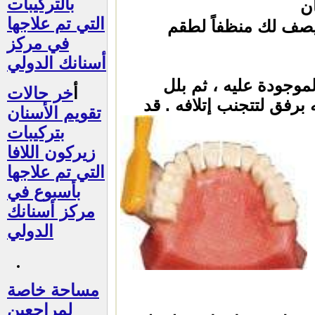
بالتركيبات
ن
التي تم علاجها
يصف لك منظفاً لطقم
في مركز
أسنانك الدولي
وجودة عليه ، ثم بلل
أ
خر حالات
فق لتتجنب إتلافه . قد
تقويم الأسنان
بتركيبات
زيركون اللافا
التي تم علاجها
بأسبوع في
مركز أسنانك
الدولي
مساحة خاصة
لمراجعين