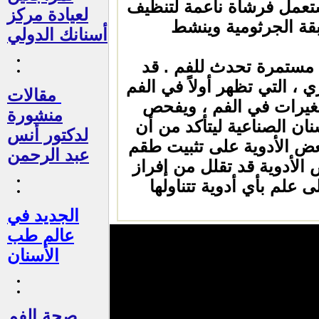
ستعمل فرشاة ناعمة لتنظيف
لعيادة مركز
بقة الجرثومية وينشط
أسنانك الدولي
 مستمرة تحدث للفم . قد
، التي تظهر أولاً في الفم
مقالات
غيرات في الفم ، ويفحص
منشورة
ان الصناعية ليتأكد من أن
لدكتور أنس
بعض الأدوية على تثبيت طقم
عبد الرحمن
 الأدوية قد تقلل من إفراز
 علم بأي أدوية تتناولها
الجديد في
عالم طب
الأسنان
صحة الفم