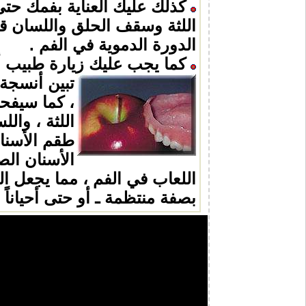
كذلك عليك العناية بفمك حتى
اللثة وسقف الحلق واللسان قبل
الدورة الدموية في الفم .
كما يجب عليك زيارة طبيب أس
تبين أنسجة
، كما سيفح
اللثة ، وال
طقم الأسنان
الأسنان الص
اللعاب في الفم ، مما يجعل الب
بصفة منتظمة ـ أو حتى أحياناً