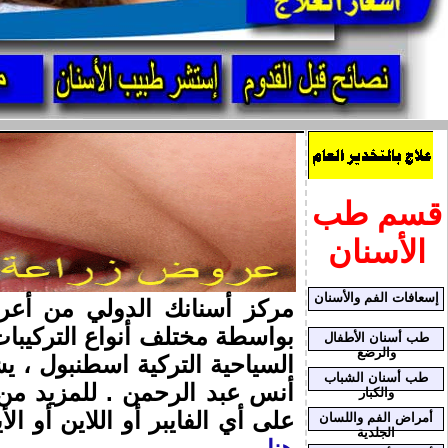
قسم طب
الأسنان
إسعافات الفم والأسنان
بواسطة مختلف أنواع التركيبا
طب أسنان الأطفال
والرضع
السياحية التركية اسطنبول ، 
طب أسنان الشباب
أنس عبد الرحمن . للمزيد من
والكبار
على أي الفايبر أو اللاين أو الأيمو رقم 310
أمراض الفم واللسان
الجلدية