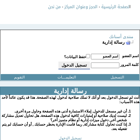
ا
لصفحة الرئيسية
-
الحجز وعنوان المركز
-
من نحن
منتدى أسنانك
رسالة إدارية
سم العضو
حفظ البيانات؟
لمة المرور
التسجيل
التعليمـــات
التقويم
رسالة إدارية
نت لم تسجل الدخول بعد أو أنك لا تملك صلاحية لدخول لهذه الصفحة. هذا قد يكون عائداً لأحد
ذه الأسباب:
أن غير مسجل للدخول. إملاء الاستمارة أدنى هذه الصفحة وحاول مرة أخرى.
ليست لديك صلاحية أو إمتيازات كافية لدخول هذه الصفحة. هل تحاول تعديل مشاركة
شخص آخر, دخول ميزات إدارية أو نظام متميز آخر؟
إذا كنت تحاول كتابة مشاركة, ربما قامت الإدارة بحظر حسابك , أو أن حسابك لم يتم
تفعيله بعد.
تسجيل الدخول