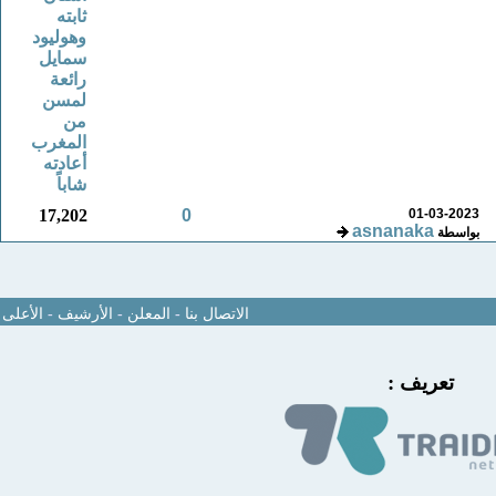
ثابته
وهوليود
سمايل
رائعة
لمسن
من
المغرب
أعادته
شاباً
17,202
0
01-03-2023
asnanaka
بواسطة
الاتصال بنا
-
المعلن
-
الأرشيف
-
الأعلى
تعريف :