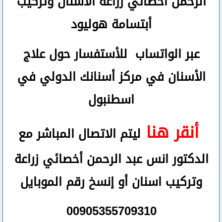
الرحمن
أخصائي زراعة الأسنان وتركيب
أبتسامة هوليود
عبر الواتساب
للأستفسار حول علاج
الأسنان في مركز أسنانك الدولي في
اسطنبول
أنقر هنا
ليتم الاتصال المباشر مع
الدكتور انس عبد الرحمن أخصائي زراعة
وتركيب اسنان
أو
إنسخ رقم ال
موبايل
00905355709310