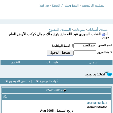
ا
لصفحة الرئيسية
-
الحجز وعنوان المركز
-
من نحن
منتدى أسنانك
>
منوعات
>
المنتدى المفتوح
الشاب السوري عبد الله حاج يتوج ملك جمال كوكب الأرض للعام
2012
سم العضو
حفظ البيانات؟
لمة المرور
التسجيل
التعليمـــات
التقويم
أدوات الموضوع
إبحث في الموضوع
05-20-2012
1
#
asnanaka
Administrator
تاريخ التسجيل: Aug 2005