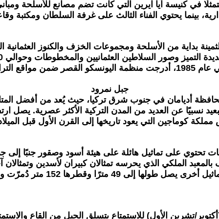
ن متمثلًا في كنيسة آيا ايرين التي كانت تضم مصانع للأسلحة و
لإدارية، بينما يحتوي الفناء الثالث على غرفة السلطان ومكتبة
ينة بداية من الأسلحة ومجموعات الخزف والكنوز العثمانية النف
 ضمن مواقع التراث العالمي.
جبل نمرود
 كاهتا بالقرب من محافظة أديامان في جنوب شرق تركيا، حيث يُعد من أفض
عيد نسبيًا عن العديد من المدن التركية الأكثر عصرية. يصل ا
مملكة كوماجين التي يعود تاريخها إلى القرن الأول قبل الميلا
بالمعبد الملكي الذي يحرسه تمثالان كبيران لأسدين وتمثالان آخ
رًا وقطرها 152 متر دُمرّت وفصلت رؤوسها عن أجسادها. (7)
وبر/تشرين الأول) للاستمتاع بتسلق الجبل من القاع والاستمتاع ب