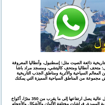
لتاريخية ذائعة الصيت مثل: إسطنبول، وأنطاليا المعروفة
ية مثل: متحف أنطاليا ومتحف كاليتشي، ومسجد مراد باشا
لمعالم السياحية والأثرية ومناطق الجذب التاريخية
رض مجموعة من المناطق السياحية المميزة التي يمكنك
طقس استوائي مميز يغطي جو غاية في الهدوء والسلام النفسي، شاطئ رملي أبيض بكر غاية في السحر والجمال، جبال عالية يصل ارتفاعها إلى ما يقرب من 350 مترًا، أكواخ
ة المميزة، فراشات مختلفة الألوان والأشكال والأحجام