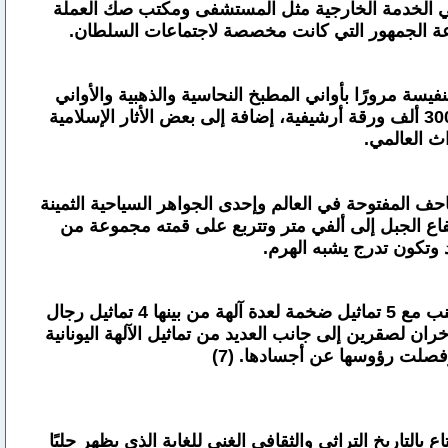
مباني الخدمة الخارجية مثل المستشفى ومكتب صك العملة
 وقاعة الجمهور التي كانت مخصصة لاجتماعات السلطان.
يسة مرورًا بأواني المطبخ النحاسية والذهبية والأواني
الزجاجية وأواني البورسلين، وليس انتهاء بالمجوهرات شديدة التميز وصور السلاطين العثمانيين والمخطوطات وحوالي 300 ألف ورقة أرشيفية، إضافة إلى بعض الأثار الإسلامية
ل المتاحف المفتوحة في العالم وإحدى الجواهر السياحية الثمينة
رتفاع الجبل إلى ألفي متر وتتربع على قمته مجموعة من
د وتكون تدرج يشبه الهرم.
أما الجزءان الشرقي والغربي من الجبل عبارة عن مدرجات تحتوي على تماثيل هائلة على هيئة أسود وصقور جنبًا إلى جنب مع 5 تماثيل ضخمة لعدة آلهة من بينها 4 تماثيل رجال
ران لصقرين إلى جانب العديد من تماثيل الآلهة اليونانية
التاريخ التراثي والثقافي الغني للغاية الذي يظهر جليًا