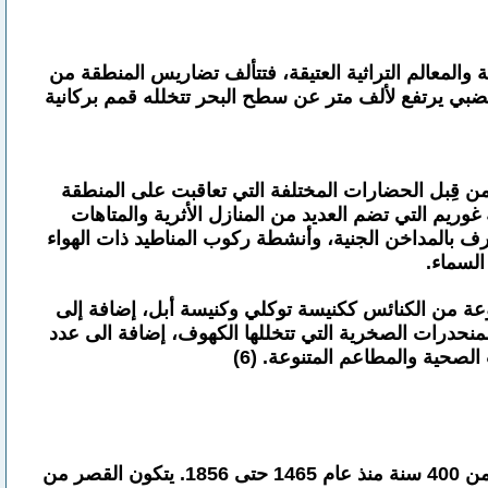
 والمعالم التراثية العتيقة، فتتألف تضاريس المنطقة من
بي يرتفع لألف متر عن سطح البحر تتخلله قمم بركانية
من قِبل الحضارات المختلفة التي تعاقبت على المنطقة
غوريم التي تضم العديد من المنازل الأثرية والمتاهات
ُعرف بالمداخن الجنية، وأنشطة ركوب المناطيد ذات الهواء
السماء.
وعة من الكنائس ككنيسة توكلي وكنيسة أبل، إضافة إلى
منحدرات الصخرية التي تتخللها الكهوف، إضافة الى عدد
الصحية والمطاعم المتنوعة. (6)
بُني قصر توب كابي بين عامي 1460 و1478حيث كان المركز الإداري والتعليمي والفني للإمبراطورية العثمانية لما يقرب من 400 سنة منذ عام 1465 حتى 1856. يتكون القصر من