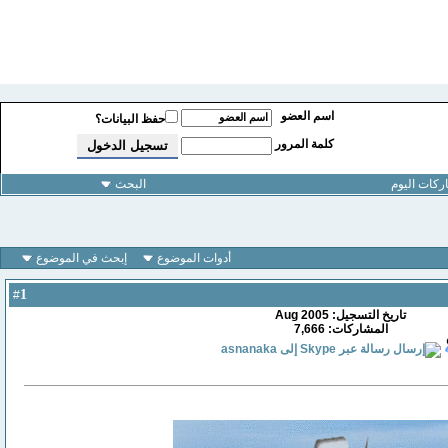
اسم العضو
حفظ البيانات؟
كلمة المرور
كات اليوم
البحث
أدوات الموضوع
إبحث في الموضوع
1
#
تاريخ التسجيل: Aug 2005
المشاركات: 7,666