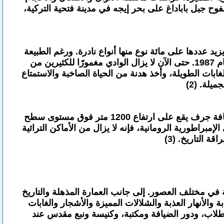
ح جبل باباداغ على بحر إيجه في مدينة فتحية التركية،
د عددها على مائة نوع منها أنواع نادرة. ورغم الطبيعة
الخلابة والجو الهادئ المميز فإن الوادي ظل مغمورًا لسنوات طوال حتى اعتبرته الحكومة التركية محمية طبيعية في عام 1987. حتى الآن لا يزال الوادي مغمورًا للكثيرين من
غابات الطويلة، وأخذ هدنة من الحياة الصاخبة والاستمتاع
يلة. (2)
يقطن دير سوميلا (Sumela Manastiri) الذي بُني في عهد الإمبراطورية الرومانية عام 386 مختبئًا داخل الجبال على حافة جرف يقع على ارتفاع 1200 متر فوق مستوى سطح
مبراطورية الرومانية، فإنه لا يزال من الأماكن التراثية
ة التاريخ. (3)
في مختلف العصور. إلى جانب العمارة المذهلة والتاريخ
 والأنهار العذبة والشلالات المميزة والأشجار والغابات
المصليات والمطابخ وغرف الطلاب، ودور الضيافة ومكتبة، وكنيسة ونبع مقدس عند