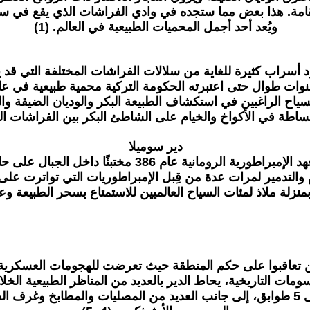
امة. هذا بعض مما ستجده في وادي الفراشات الذي يقع في سفو
ويُعد أحد أجمل المحميات الطبيعية في العالم. (1)
سراب كثيرة للغاية من سلالات الفراشات المختلفة التي قد يزي
السياح الراغبين في استكشاف الطبيعة البكر والوديان الضيقة وال
بساطة في الأكواخ والخيام على الشاطئ البكر بين الفراشات الجم
دير سوميلا
التدمير لمرات عدة من قِبل الإمبراطوريات التي تواترت على الإ
بمنزلة ملاذ لمئات السياح العالميين للاستمتاع بسحر الطبيعة وعراق
ين تعاقبوا على حكم المنطقة حيث تعرضت للهجومات العسكرية 
مات التاريخية، يحاط الدير بالعديد من المناظر الطبيعية الخلابة
الطبيعية الفريدة. فيتكون الدير من 72 غرفة تتوزع على 5 طوابق، إلى جانب العديد من 