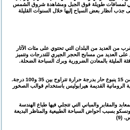
ند المشي لمسافات طويلة فوق الجبل ومشاهدة شروق الشمس
 أدى إلى جذب أنظار بعض السياح إليها خلال السنوات القليلة
ب من العديد من البلدان التي تحتوي على مئات الآثار
تدفق على العديد من مسابح الحجر الجيري للتدرجات وتتميز
افئة المليئة بالمعادن الضرورية وبرك السباحة الضحلة.
تعد باموكالي مكانًا رائعًا للاسترخاء في أحواض السباحة المعدنية الحرارية، حيث تُعتبر بمنزلة منتجع صحي طبيعي يتألف من 15 ينبوع حار بدرجة حرارة تتراوح بين 35 و100 درجة.
ية الرومانية القديمة هيرابوليس باستخدام قوالب الصخور
ابد والمقابر والمباني التي تتجلي فيها طباع الهندسة
 العالمي لقائمة اليونسكو بسبب أحواض السباحة الطبيعية والمناظر البديعة
 (9)