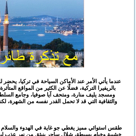
عندما يأتي الأمر عند الأماكن السياحة في تركيا، يحضر ل
بالريفيرا التركية، فضلًا عن الكثير من المواقع المتأث
ومسجد يليف منارة، ومتحف آيا صوفيا، وجامع السلطان 
والثقافية التي قد لا تحمل القدر نفسه من الشهرة، ل
خشبية وخيام بسيطة، شلال ساحر ينبثق من نهر عذب ليختر