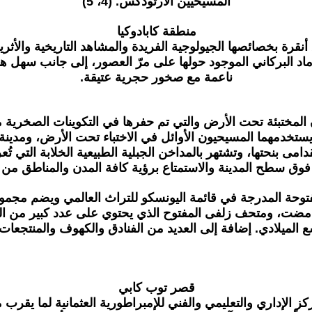
المسيحيين الأرثوذكس. (4، 5)
منطقة كابادوكيا
رة بخصائصها الجيولوجية الفريدة والمشاهد التاريخية والأثرية
 البركاني الموجود حولها على مرّ العصور، إلى جانب سهل هض
ناعمة مع صخور حجرية عتيقة.
 المختبئة تحت الأرض والتي تم حفرها في التكوينات الصخرية 
يستخدمهما المسيحيون الأوائل في الاختباء تحت الأرض، ومدينة 
مى بنحتها، وتشتهر بالمداخن الجبلية الطبيعية الخلابة التي ت
وق سطح المدينة والاستمتاع برؤية كافة المدن والمناطق من 
مفتوحة المدرجة في قائمة اليونسكو للتراث العالمي ويضم مجم
ن مضت، ومتحف زلفى المفتوح الذي يحتوي على عدد كبير من ال
ع الميلادي. إضافة إلى العديد من الفنادق والكهوف والمنتجعات 
قصر توب كابي