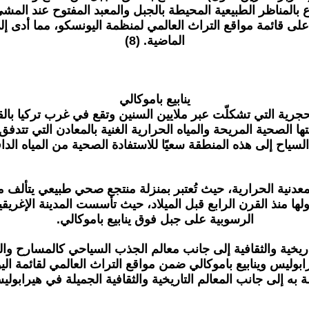
تمتاع بالمناظر الطبيعية المحيطة بالجبل والمعبد المفتوح ع
نطقة جبل نمرود على قائمة مواقع التراث العالمي لمنظمة اليونسكو، مما
الماضية. (8)
ينابيع باموكالي
رية التي تشكلّت عبر ملايين السنين وتقع في غرب تركيا بالقر
بيعتها الصحية المريحة والمياه الحرارية الغنية بالمعادن التي ت
السياح إلى هذه المنطقة سعيًا للاستفادة الصحية من المياه الد
ها منذ القرن الرابع قبل الميلاد، حيث تأسست المدينة الإغريق
الرسوبية على جبل فوق ينابيع باموكالي.
اريخية والثقافية إلى جانب معالم الجذب السياحي كالمسارح والمع
ية الفريدة. في عام 1988، تم إدراج هيرابوليس وينابيع باموكالي ضمن مواقع التراث
 به إلى جانب المعالم التاريخية والثقافية الجميلة في هيرابوليس.