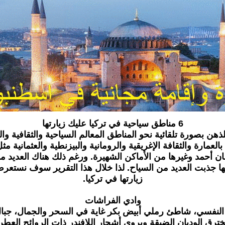
6 مناطق سياحية في تركيا عليك زيارتها
لذهن بصورة تلقائية نحو المناطق المعالم السياحية والثقافية وا
رة بالعمارة والثقافة الإغريقية والرومانية والبيزنطية والعثمان
أحمد وغيرها من الأماكن الشهيرة. ورغم ذلك هناك العديد من ا
كنها جذبت العديد من السياح. لذا خلال هذا التقرير سوف نستع
زيارتها في تركيا.
وادي الفراشات
ق الوديان الضيقة ويروي أشجار اللافندر ذات الروائح العطري