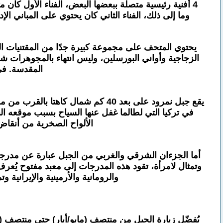
4 أفنية رئيسية متصلة ببعضها البعض، الفناء الأول كا
وما إلى ذلك، الفناء الثاني كان يحتوي على المباني ا
يحتوي المتحف على مجموعة كبيرة جدًا من المقتنيات الثم
المقدسة. في عام 1985، أدرجت منظمة اليونسكو القصر
يقع جبل نمرود على بعد 40 كم شمال
في تركيا التي لطالما غفل عنها السياح بسبب موقعه الب
الألواح الصخرية من أنقاض 
وتمثال لامرأة، تقود هذه المدرجات إلى معبد مفتوح يُعرف 
والرومانية والأرمينية والإيرانية وتماثيل أخرى يصل طولها إلى 49 مت
يُفضّل زيارة الجبل من منتصف (مايو/أيار) حتى منتصف (أكت