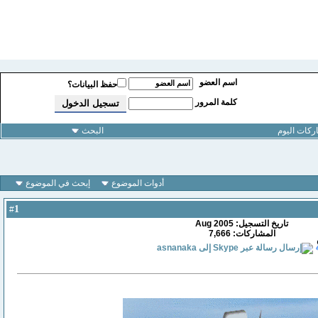
اسم العضو
حفظ البيانات؟
كلمة المرور
كات اليوم
البحث
أدوات الموضوع
إبحث في الموضوع
1
#
تاريخ التسجيل: Aug 2005
المشاركات: 7,666