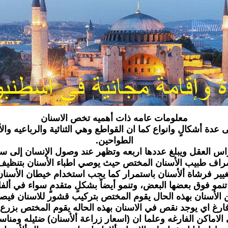
معلومات عامه ذات أهميه تخص الاسنان
عدة أشكالٍ وانواع كما ان القواطع وهي الثنائية والرباعيه و
الطواحين.
س العقل ويبلغ عددها اربعه وتظهر عند وصول الإنسان إلى 
إشراف طبيب الأسنان المختص حيث يوصي اطباء الأسنان بتنظيف ا
تغيير فرشاة ألأسنان باستمرار كما يجب استخدام خيطان الأسن
نمو فوق بعضها البعض، وتنمو أيضاً بشكلٍ متقدمٍ سواء في ألفك
الأسنان بهذه الحال يقوم المختص بتركيب قشور للاسنان فيصبح
رغ اي يوجد نقص في الاسنان بهذه الحاله يقوم المختص بزرع 
 الاماكن الفارغه وعلما ان (اسعار زراعة ألأسنان) ضئيله ومنا