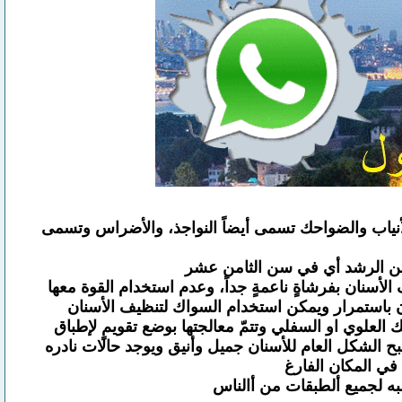
الأنياب والضواحك تسمى أيضاً النواجذ، والأضراس وتسمى
سن الرشد أي في سن الثامن عشر
لأسنان بفرشاةٍ ناعمةٍ جداً، وعدم استخدام القوة معها
ان باستمرار ويمكن استخدام السواك لتنظيف الأسنان
 العلوي او السفلي وتتمّ معالجتها بوضع تقويمٍ لإطباق
 الشكل العام للأسنان جميل وأنيق ويوجد حالات نادره
في المكان الفارغ
سبه لجميع ألطبقات من أالناس