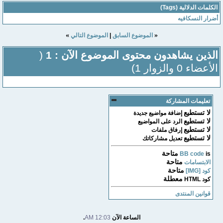
الكلمات الدلالية (Tags)
أضرار النسكافيه
»
«
الموضوع السابق
|
الموضوع التالي
الذين يشاهدون محتوى الموضوع الآن : 1
(
الأعضاء 0 والزوار 1)
تعليمات المشاركة
لا تستطيع
إضافة مواضيع جديدة
لا تستطيع
الرد على المواضيع
لا تستطيع
إرفاق ملفات
لا تستطيع
تعديل مشاركاتك
متاحة
BB code
is
متاحة
الابتسامات
متاحة
كود [IMG]
معطلة
كود HTML
قوانين المنتدى
الساعة الآن
12:03 AM
.