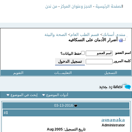
ا
لصفحة الرئيسية
-
الحجز وعنوان المركز
-
من نحن
منتدى أسنانك
>
قسم الطب العام
>
الصحة والبيئة
أضرار الأدمان على النسكافيه
سم العضو
حفظ البيانات؟
لمة المرور
التسجيل
التعليمـــات
التقويم
أدوات الموضوع
إبحث في الموضوع
03-13-2016
1
#
asnanaka
Administrator
تاريخ التسجيل: Aug 2005