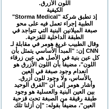
اللون الأزرق.
الكيفية
إذ تطبق شركة "Storma Medical"
الطبية إجراء تعمل فيه على محو
صبغة الميلانين البنية التي تتواجد في
الطبقة الداخلية للقزحية.
وقال الطبيب غريغ هومر في مقابلة لـ
CNN إن: "المبدأ الأساسي يتمثل بأن
كل عين بنية في الأصل هي عين زرقاء
اللون"، مضيفاُ بأن اللون الأزرق هو
انعدام وجود صبغة في العين
بالأساس، ولا وجود للون أزرق.
وأشار هومر إلى أن "الفرق الوحيد
بين العين البنية والعسلية هو وجود
طبقة رقيقة من الصبغة تحت قزحية
العين"، مضيفاً بقوله: "إن أزلنا تلك