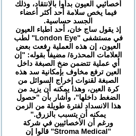
أخصائيي العيون بدأوا بالانتقاد، وذلك
فيما يخص سلامة أحد أكثر أعضاء
الجسد حساسية.
إذ يقول ساج خان، أحد اطباء العيون
في مستشفى "London Eye" لطب
العيون، إن هذه العملية رفعت بعض
العلامات المحذرة/ مضيفاً بقوله: "إن
أي عملية تتضمن ضخ الصبغة داخل
العين ترفع مخاوف بإمكانية سد هذه
الصبغة لقنوات إخراج السوائل من
كرة العين، وهذا يمكنه أن يزيد من
الضغط داخلها"، وأشار بأن "حصول
هذا الانسداد لفترة طويلة من الزمن
يمكنه أن يتسبب بالزرق."
ورغم أن الأخصائيين في شركة
"Stroma Medical" قالوا إن