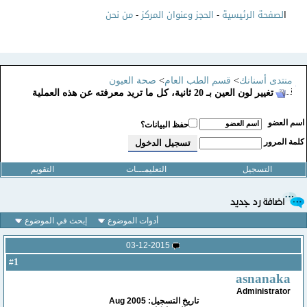
ا
لصفحة الرئيسية
-
الحجز وعنوان المركز
-
من نحن
منتدى أسنانك
>
قسم الطب العام
>
صحة العيون
تغيير لون العين بـ 20 ثانية، كل ما تريد معرفته عن هذه العملية
سم العضو
حفظ البيانات؟
لمة المرور
التسجيل
التعليمـــات
التقويم
أدوات الموضوع
إبحث في الموضوع
03-12-2015
1
#
asnanaka
Administrator
تاريخ التسجيل: Aug 2005