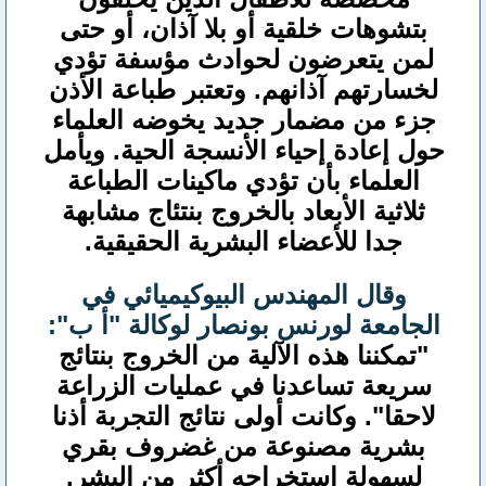
بتشوهات خلقية أو بلا آذان، أو حتى
لمن يتعرضون لحوادث مؤسفة تؤدي
لخسارتهم آذانهم. وتعتبر طباعة الأذن
جزء من مضمار جديد يخوضه العلماء
حول إعادة إحياء الأنسجة الحية. ويأمل
العلماء بأن تؤدي ماكينات الطباعة
ثلاثية الأبعاد بالخروج بنتئاج مشابهة
جدا للأعضاء البشرية الحقيقية.
وقال المهندس البيوكيميائي في
الجامعة لورنس بونصار لوكالة "أ ب":
"تمكننا هذه الآلية من الخروج بنتائج
سريعة تساعدنا في عمليات الزراعة
لاحقا". وكانت أولى نتائج التجربة أذنا
بشرية مصنوعة من غضروف بقري
لسهولة استخراجه أكثر من البشر.