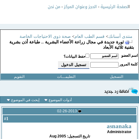
ا
لصفحة الرئيسية
-
الحجز وعنوان المركز
-
من نحن
منتدى أسنانك
>
قسم الطب العام
>
صحة ذوى الاحتياجات الخاصة
ثورة جديدة في مجال زراعة الأعضاء البشرية .. طباعة أذن بشرية
بتقنية ثلاثية الأبعاد
سم العضو
حفظ البيانات؟
لمة المرور
التسجيل
التعليمـــات
التقويم
أدوات الموضوع
إبحث في الموضوع
02-26-2013
1
#
asnanaka
Administrator
تاريخ التسجيل: Aug 2005