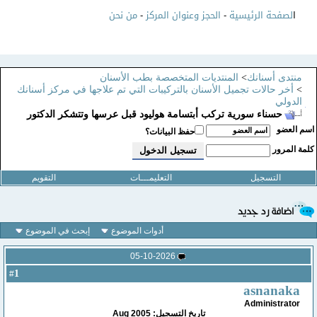
ا
لصفحة الرئيسية
-
الحجز وعنوان المركز
-
من نحن
منتدى أسنانك
>
المنتديات المتخصصة بطب الأسنان
>
أخر حالات تجميل الأسنان بالتركيبات التي تم علاجها في مركز أسنانك
الدولي
حسناء سورية تركب أبتسامة هوليود قبل عرسها وتتشكر الدكتور
سم العضو
حفظ البيانات؟
لمة المرور
التسجيل
التعليمـــات
التقويم
أدوات الموضوع
إبحث في الموضوع
05-10-2026
1
#
asnanaka
Administrator
تاريخ التسجيل: Aug 2005