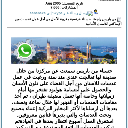
تاريخ التسجيل: Aug 2005
المشاركات: 7,666
من باريس راجعتنا حسناء فرنسية مغربية الأصل من أجل عمل عدسات من
الإيماكس للأسنان الأمامية
حسناء من باريس سمعت عن مركزنا من خلال
صديقة لها تعالجت عندي منذ سنة ورغبت في عمل
عدسات للاسنان من أجل القضاء على تلون الأسنان
والحصول على أبتسامة هوليود تفتخر بيها أمام
زميلاتها وخاصة أنها تعمل مضيفة طيران ، تم أخذ
مقاسات العدسات أو الفينير لها خلال ساعة ونصف،
بعدها أن ارسلناها لأكثر المخابر التركية إعتناء بتصنيع
ونحت العدسات والتي يديرها فنانين معروفين.
استغرق العمل أسبوع انتظار بعدها في العيادةتم
تركيب العدسات الرائعة المصنوعة من الزيركون