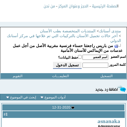
ا
لصفحة الرئيسية
-
الحجز وعنوان المركز
-
من نحن
منتدى أسنانك
>
المنتديات المتخصصة بطب الأسنان
>
أخر حالات تجميل الأسنان بالتركيبات التي تم علاجها في مركز أسنانك
الدولي
من باريس راجعتنا حسناء فرنسية مغربية الأصل من أجل عمل
عدسات من الإيماكس للأسنان الأمامية
سم العضو
حفظ البيانات؟
لمة المرور
التسجيل
التعليمـــات
التقويم
أدوات الموضوع
إبحث في الموضوع
12-31-2020
1
#
asnanaka
Administrator