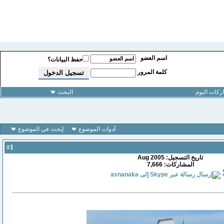
اسم العضو
حفظ البيانات؟
كلمة المرور
كات اليوم
البحث
أدوات الموضوع
إبحث في الموضوع
1
#
تاريخ التسجيل: Aug 2005
المشاركات: 7,666