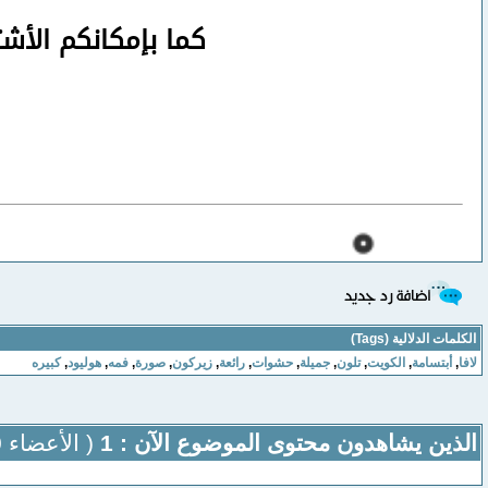
كما بإمكانكم الأش
الكلمات الدلالية (Tags)
لافا
,
أبتسامة
,
الكويت
,
تلون
,
جميلة
,
حشوات
,
رائعة
,
زيركون
,
صورة
,
فمه
,
هوليود
,
كبيره
الذين يشاهدون محتوى الموضوع الآن : 1
( الأعضاء 0 والزوار 1)