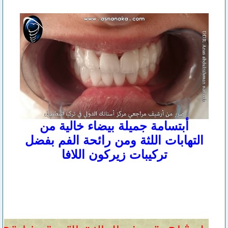
أبتسامة جميلة بيضاء خالية من
التهابات اللثة ومن رائحة الفم بفضل
تركيبات زيركون اللافا