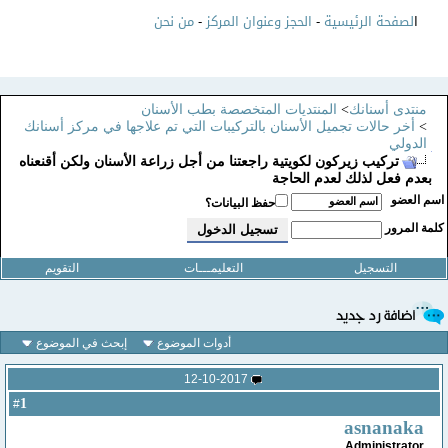
ا
لصفحة الرئيسية
-
الحجز وعنوان المركز
-
من نحن
منتدى أسنانك
>
المنتديات المتخصصة بطب الأسنان
>
أخر حالات تجميل الأسنان بالتركيبات التي تم علاجها في مركز أسنانك
الدولي
تركيب زيركون لكويتية راجعتنا من أجل زراعة الأسنان ولكن أقنعناه
بعدم فعل لذلك لعدم الحاجة
سم العضو
حفظ البيانات؟
لمة المرور
التسجيل
التعليمـــات
التقويم
أدوات الموضوع
إبحث في الموضوع
12-10-2017
1
#
asnanaka
Administrator