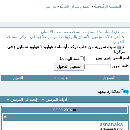
ا
لصفحة الرئيسية
-
الحجز وعنوان المركز
-
من نحن
منتدى أسنانك
>
المنتديات المتخصصة بطب الأسنان
>
أخر حالات تجميل الأسنان بالتركيبات التي تم علاجها في مركز أسنانك
الدولي
سيدة سورية من حلب تركب أبتسامة هوليود ( هوليود سمايل ) في
مركزنا
سم العضو
حفظ البيانات؟
لمة المرور
التسجيل
التعليمـــات
التقويم
أدوات الموضوع
إبحث في الموضوع
03-30-2016
1
#
asnanaka
Administrator