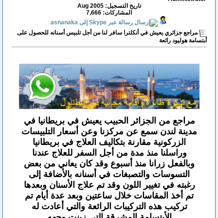
تاريخ التسجيل: Aug 2005
المشاركات: 7,666
مراجع جزائري يعيش في أنكلترا سافر لنا من أجل تلبيس أسنانه للحصول على
أبتسامة هوليود رائعة
مراجع من الجزائر الحبيب يعيش في بريطانيا في
مدينة لندن سمع عن مركزنا وعن أسعار التلبيسات
الزركونية مقارنة بتكاليف العلاج في بريطانيا
وراسلنا منذ مدة من أجل السفر للعلاج عندنا
وبالفعل زرانا منذ أسبوع وقد كان يعاني من بعض
التسوسات والتصبغات في أسنانه بالأضافة إلى
رغبته في تغيير اللون وقد تم علاج الأسنان وبعدها
تم أخذ المقاسات خلال ساعتين وبعد عدة أيام تم
تركيب هذه التركيبات الرائعة والتي أعادت له
الأبتسامة المشرقة التي زينت وجهه