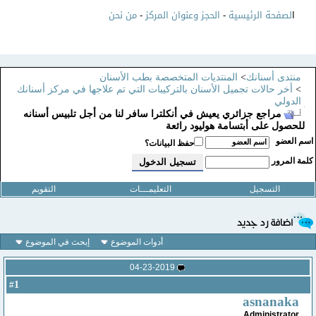
ا
لصفحة الرئيسية
-
الحجز وعنوان المركز
-
من نحن
منتدى أسنانك
>
المنتديات المتخصصة بطب الأسنان
>
أخر حالات تجميل الأسنان بالتركيبات التي تم علاجها في مركز أسنانك
الدولي
مراجع جزائري يعيش في أنكلترا سافر لنا من أجل تلبيس أسنانه
للحصول على أبتسامة هوليود رائعة
سم العضو
حفظ البيانات؟
لمة المرور
التسجيل
التعليمـــات
التقويم
أدوات الموضوع
إبحث في الموضوع
04-23-2019
1
#
asnanaka
Administrator