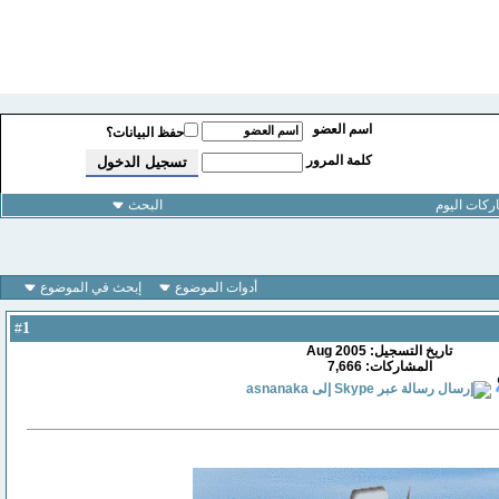
اسم العضو
حفظ البيانات؟
كلمة المرور
كات اليوم
البحث
أدوات الموضوع
إبحث في الموضوع
1
#
تاريخ التسجيل: Aug 2005
المشاركات: 7,666