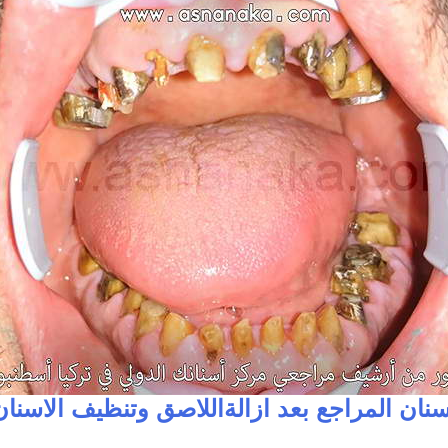
سنان المراجع بعد ازالةاللاصق وتنظيف الاسنان