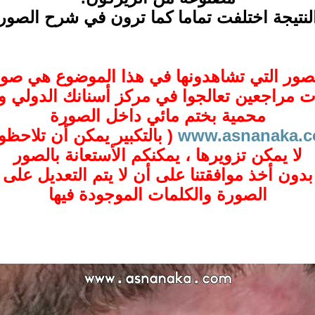
لنتيجة اختلفت تماما كما ترون في شرح الصور
صور التي تشاهدونها في هذا الموضوع هي صو
ت مراجعين تعالجوا في مركز أسنانك الدولي 
محمية بختم مائي داخل الصورة
www.asnanaka.
( بالتكبير يمكن أن تلاحظو
لا يمكن تزويرها ، يمكنكم الأستعانة بالصور
بدون أخذ موافقتنا على أن لا يتم التعديل على
الصورة والكلمات الموجودة فيها