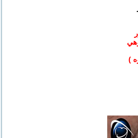
ر
وهي
ه )