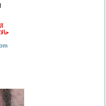
ا
ال
حالا
com