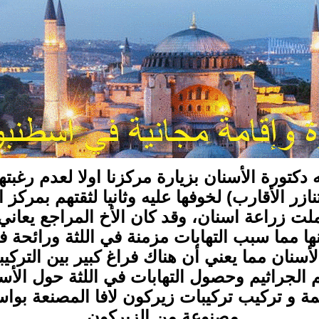
🇸 جدة نصحته ابنته دكتورة الأسنان بزيارة مركزنا اولا
ازر الأقارب) لخوفها عليه وثانيا لثقتهم بمركز ا
لت زراعة اسنان، وقد كان الأخ المراجع يعاني 
ا مما سبب التهابات مزمنة في اللثة ورائحة 
نان مما يعني أن هناك فراغ كبير بين التركيب
 الجراثيم وحصول التهابات في اللثة حول الأس
ديمة و تركيب تركيبات زيركون لافا المصنعة بوا
مصنوعة من الزيركون.