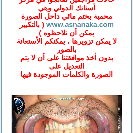
أسنانك الدولي وهي
محمية بختم مائي داخل الصورة
www.asnanaka.com
( بالتكبير
يمكن أن تلاحظوه )
لا يمكن تزويرها ، يمكنكم الأستعانة
بالصور
بدون أخذ موافقتنا على أن لا يتم
التعديل على
الصورة والكلمات الموجودة فيها