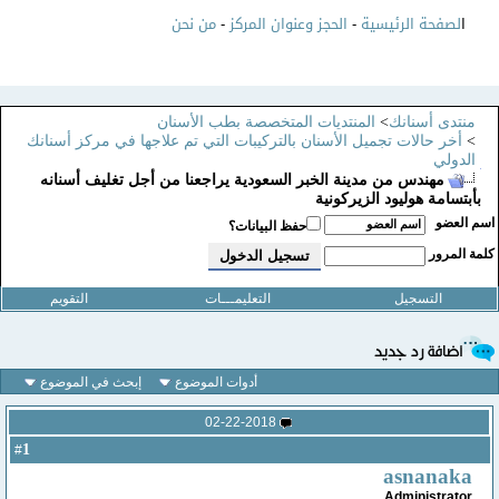
ا
لصفحة الرئيسية
-
الحجز وعنوان المركز
-
من نحن
منتدى أسنانك
>
المنتديات المتخصصة بطب الأسنان
>
أخر حالات تجميل الأسنان بالتركيبات التي تم علاجها في مركز أسنانك
الدولي
مهندس من مدينة الخبر السعودية يراجعنا من أجل تغليف أسنانه
بأبتسامة هوليود الزيركونية
سم العضو
حفظ البيانات؟
لمة المرور
التسجيل
التعليمـــات
التقويم
أدوات الموضوع
إبحث في الموضوع
02-22-2018
1
#
asnanaka
Administrator