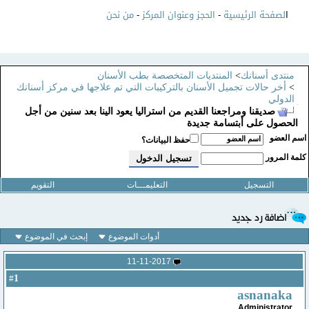
ا
لصفحة الرئيسية
-
الحجز وعنوان المركز
-
من نحن
منتدى أسنانك
>
المنتديات المتخصصة بطب الأسنان
>
أخر حالات تجميل الأسنان بالتركيبات التي تم علاجها في مركز أسنانك
الدولي
صديقنا ومراجعنا القديم من استراليا يعود الينا بعد سنين من أجل
الحصول على أبتسامة جديدة
سم العضو
حفظ البيانات؟
لمة المرور
التسجيل
التعليمـــات
التقويم
أدوات الموضوع
إبحث في الموضوع
11-11-2017
1
#
asnanaka
Administrator