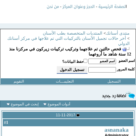
ا
لصفحة الرئيسية
-
الحجز وعنوان المركز
-
من نحن
منتدى أسنانك
>
المنتديات المتخصصة بطب الأسنان
>
أخر حالات تجميل الأسنان بالتركيبات التي تم علاجها في مركز أسنانك
الدولي
فحص حالتين تم علاجهما وتركيب تركيبات زيركون في مركزنا منذ
12 سنة شاهد ما أروعهما
سم العضو
حفظ البيانات؟
لمة المرور
التسجيل
التعليمـــات
التقويم
أدوات الموضوع
إبحث في الموضوع
11-11-2017
1
#
asnanaka
Administrator