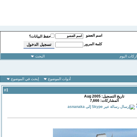
اسم العضو
حفظ البيانات؟
كلمة المرور
كات اليوم
البحث
أدوات الموضوع
إبحث في الموضوع
1
#
تاريخ التسجيل: Aug 2005
المشاركات: 7,666