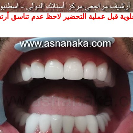
وية قبل عملية التحضير لاحظ عدم تناسق أرتفاع