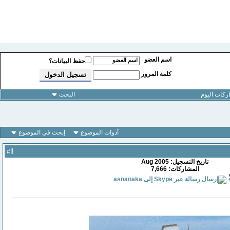
اسم العضو
حفظ البيانات؟
كلمة المرور
كات اليوم
البحث
أدوات الموضوع
إبحث في الموضوع
1
#
تاريخ التسجيل: Aug 2005
المشاركات: 7,666