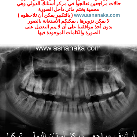
حالات مراجعين تعالجوا في مركز أسنانك الدولي وهي
محمية بختم مائي داخل الصورة
www.asnanaka.com
( بالتكبير يمكن أن تلاحظوه )
لا يمكن تزويرها ، يمكنكم الأستعانة بالصور
بدون أخذ موافقتنا على أن لا يتم التعديل على
الصورة والكلمات الموجودة فيها