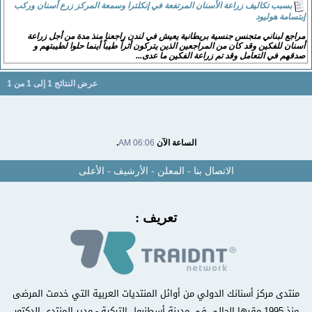
بسبب تكاليف زراعة الأسنان المرتفعة في إنكلترا وسمعة المركز زرع أسنان وركب
إبتسامة هوليود
مراجع لبناني متجنس جنسية بريطانية يعيش في لندن راجعنا منذ مدة من أجل زراعة
أسنان للفكين وقد كان من المراجعين الذين يتركون أثراً طيباً أينما حلوا لطيبتهم و
صدقهم في التعامل وقد تم زراعة الفكين ما عدى...
عرض النتائج 1 إلى 1 من 1
الساعة الآن
06:06 AM
.
الاتصال بنا
-
المعلن
-
الأرشيف
-
الأعلى
تعريف :
منتدى مركز أسنانك الدولي من أوائل المنتديات العربية التي خدمت المرضى
منذ 1995 مقرها الحالي في مدينة أسطنبول التركية - مدير المنتدى الدكتور