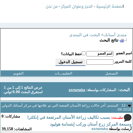
ا
لصفحة الرئيسية
-
الحجز وعنوان المركز
-
من نحن
منتدى أسنانك
>
البحث في المنتدى
نتائج البحث
سم العضو
حفظ البيانات؟
لمة المرور
التسجيل
التعليمـــات
التقويم
عرض النتائج 1 إلى 1 من 1
البحث:
المشاركات بواسطة:
asnanaka
0.00
استغرق البحث
ثواني.
12-
المنتدى:
أخر حالات زراعة الأسنان الصعبة التي تم علاجها في مركز أسنانك الدولي
09-2018
0
مشاركات:
مثبــت:
بسبب تكاليف زراعة الأسنان المرتفعة في إنكلترا
وسمعة المركز زرع أسنان وركب إبتسامة هوليود
أرسلت بواسطة
asnanaka
39,158
المشاهدات: