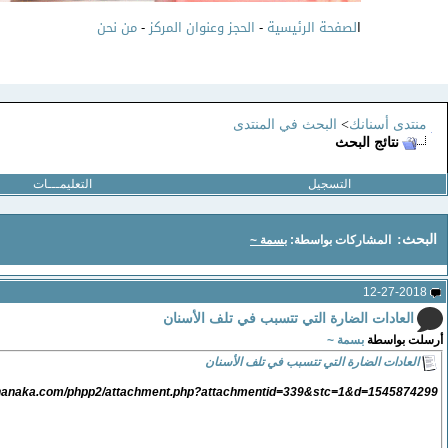
ا
لصفحة الرئيسية
-
الحجز وعنوان المركز
-
من نحن
منتدى أسنانك
>
البحث في المنتدى
نتائج البحث
التسجيل
التعليمـــات
البحث:
المشاركات بواسطة:
بسمة ~
12-27-2018
العادات الضارة التي تتسبب في تلف الأسنان
أرسلت بواسطة
بسمة ~
العادات الضارة التي تتسبب في تلف الأسنان
snanaka.com/phpp2/attachment.php?attachmentid=339&stc=1&d=1545874299