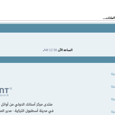
لعادات...
الساعة الآن
12:38 AM
.
ية
ية
ية
في مدينة أسطنبول التركية - مدير المن
ية