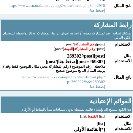
https://www.asnanaka.com/phpp2/showthread.php?t=42918
لمثال
إضغط هنا
 المشاركة
إضافة رقم لمشاركة معينة أو اضافة عنوان لرابط المشاركة وذلك بواسطة استخدام
لتالي.
[/post]
[post]
خدام
رقم المشاركة
[/post]
]
[post=
رقم المشاركة
القيمة
[post]269302[/post]
خدام
[post=269302]إضغط هنا[/post]
ملاحظة : رقم الموضوع / رقم المشاركة مجرد مثال للتوضيح فقط وقد لا
يرتبط المثال الناتج بموضوع صحيح
https://www.asnanaka.com/phpp2/showthread.php?
لمثال
p=269302#post269302
إضغط هنا
ائم الإعتيادية
كود يسمح لك بإنشاء قائمة بسيطة بدون مسافات تبدأ بالنقاط أو الأرقام.
[/list]
[list]
خدام
القيمة
[list]
خدام
[*]القائمة الأولى