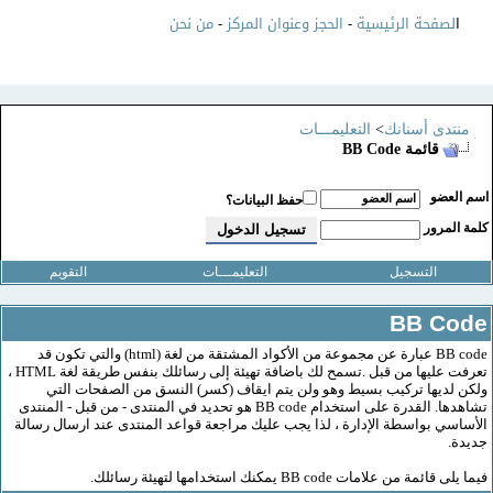
صفحة الرئيسية
-
الحجز وعنوان المركز
-
من نحن
دى أسنانك
>
التعليمـــات
قائمة BB Code
عضو
حفظ البيانات؟
لمرور
التسجيل
التعليمـــات
التقويم
BB C
BB code عبارة عن مجموعة من الأكواد المشتقة من لغة (html) والتي تكون قد
تعرفت عليها من قبل .تسمح لك باضافة تهيئة إلى رسائلك بنفس طريقة لغة HTML ،
ديها تركيب بسيط وهو ولن يتم ايقاف (كسر) النسق من الصفحات التي
تشاهدها. القدرة على استخدام BB code هو تحديد في المنتدى - من قبل - المنتدى
ي بواسطة الإدارة ، لذا يجب عليك مراجعة قواعد المنتدى عند ارسال رسالة
.
 من علامات BB code يمكنك استخدامها لتهيئة رسائلك.