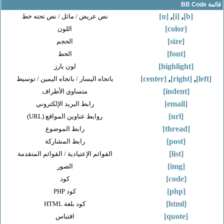
[u]
,
[i]
,
[b]
نص عريض / مائل / نص تحته خط
[color]
اللون
[size]
الحجم
[font]
الخط
[highlight]
لون بارز
[center]
,
[right]
,
باتجاه اليسار / باتجاه اليمين / توسيط
[indent]
متساوي الأطراف
[email]
رابط البريد الإلكتروني
[url]
روابط عناوين المواقع (URL)
[thread]
رابط الموضوع
[post]
رابط المشاركة
[list]
القوائم الإعتيادية / القوائم المتقدمة
[img]
الصور
[code]
كود
[php]
كود PHP
[html]
كود بلغة HTML
[quote]
اقتباس