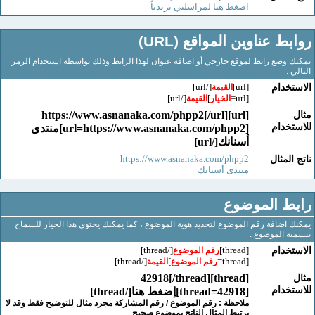
اضغط هنا لمراسلتي بريدياً
ط عناوين المواقع (URL)
وضع رابط لموقع خارجي أو اضافة عنوان لهذا الرابط وذلك بواسطة استخدام الرمز
.
[/url]
[url]
خدام
القيمة
[/url]
]
[url=
الخيار
القيمة
[url]https://www.asnanaka.com/phpp2[/url]
خدام
[url=https://www.asnanaka.com/phpp2]منتدى
أسنانك[/url]
https://www.asnanaka.com/phpp2
لمثال
منتدى أسنانك
ط الموضوع
اضافة رقم الموضوع لتحديد هوية الموضوع ، كما يمكنك يحتوي هذا الخيار للسماح
 الموضوع .
[/thread]
[thread]
خدام
رقم الموضوع
[/thread]
]
[thread=
رقم الموضوع
القيمة
[thread]42918[/thread]
خدام
[thread=42918]إضغط هنا[/thread]
ملاحظة : رقم الموضوع / رقم المشاركة مجرد مثال للتوضيح فقط وقد لا
يرتبط المثال الناتج بموضوع صحيح