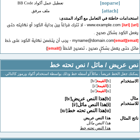
[noparse]
تعطيل عمل أكواد BB Code
[attach]
ملف مرفق
مات خاطئة في التعامل مع أكواد المنتدى:
- لا تترك فراغآ بين بداية الكود أو نهايته حتى
[/url
الكود بشكل صحيح .
myname@domain.com
- يجب أن يتضمن نهاية الكود على خط
[email]
حتى يعمل بشكلٍ صحيح ، تصحيح الخطأ (
)
[/email]
عريض / مائل / نص تحته خط
جعل الخط عريضآ ، مائلاً أو أسفله خط وذلك بواسطة استخدام أكواد ورموز كالتالي .
[/b]
[b]
خدام
القيمة
[/i]
[i]
القيمة
[/u]
[u]
القيمة
[b]هذا النص عريض[/b]
خدام
[i]هذا النص مائل[/i]
[u]هذا النص تحته خط[/u]
هذا النص عريض
لمثال
هذا النص مائل
هذا النص تحته خط