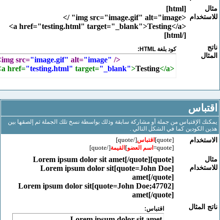
[html]
خدام
<img src="image.gif" alt="image" />
<a href="testing.html" target="_blank">Testing</a>
[/html]
كود بلغة HTML:
<img src=
"image.gif"
 alt=
"image"
 />
<a href=
"testing.html"
 target=
"_blank"
>
Testing
</a>
باس
الإقتباس من جملة أو مشاركة سابقة وذلك بواسطة نسخ تلك الجملة ثم إلصقها بين
لكودين كما في الشكل التالي .
[/quote]
[quote]
خدام
اقتباس
[/quote]
]
[quote=
اسم العضو
القيمة
[quote]Lorem ipsum dolor sit amet[/quote]
خدام
[quote=John Doe]Lorem ipsum dolor sit
amet[/quote]
[quote=John Doe;47702]Lorem ipsum dolor sit
amet[/quote]
لمثال
اقتباس:
Lorem ipsum dolor sit amet