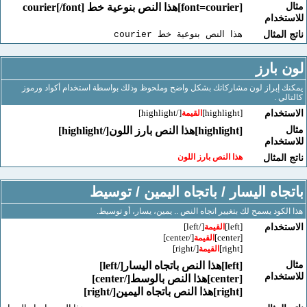
[font=courier]هذا النص بنوعية خط courier[/font]
خدام
لمثال
هذا النص بنوعية خط courier
بارز
إبراز لون مشاركاتك بشكل واضح وملحوظ وذلك بواسطة استخدام أكواد ورموز
 .
[/highlight]
[highlight]
خدام
القيمة
[highlight]هذا النص بارز اللون[/highlight]
خدام
هذا النص بارز اللون
لمثال
اه اليسار / باتجاه اليمين / توسيط
كود يسمح لك بتغيير اتجاه النص .. يمين، يسار، أو توسيط.
[/left]
[left]
خدام
القيمة
[/center]
[center]
القيمة
[/right]
[right]
القيمة
[left]هذا النص باتجاه اليسار[/left]
خدام
[center]هذا النص بالوسط[/center]
[right]هذا النص باتجاه اليمين[/right]