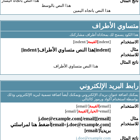
هذا النص باتجاه اليسار
لمثال
هذا النص بالوسط
هذا النص باتجاه اليمين
اوي الأطراف
كود يسمح لك بمحاذاة أطراف مشاركتك.
[/indent]
[indent]
خدام
القيمة
[indent]هذا النص متساوي الأطراف[/indent]
خدام
لمثال
هذا النص متساوي الأطراف
 البريد الإلكتروني
اضافة عنوان بريدك الإلكتروني ويمكنك أيضآ اضافة تسمية لبريد الإلكتروني وذلك
 استخدام أكواد ورموز كالتالي .
[/email]
[email]
خدام
القيمة
[/email]
]
[email=
الخيار
القيمة
j.doe@example.com
[/email]
[email]
خدام
[
email=j.doe@example.com
]اضغط هنا لمراسلتي
بريدياً[/email]
j.doe@example.com
لمثال