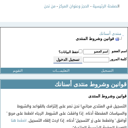
ا
لصفحة الرئيسية
-
الحجز وعنوان المركز
-
من نحن
منتدى أسنانك
قوانين وشروط المنتدى
سم العضو
حفظ البيانات؟
لمة المرور
التسجيل
التعليمـــات
التقويم
قوانين وشروط منتدى أسنانك
قوانين وشروط المنتدى
التسجيل في المنتدى مجاني! نحن نصر على إلتزامك بالقواعد والشروط
والسياسات المفصلة أدناه. إذا وافقت على الشروط, الرجاء اضغط على مربع '
أوافق ' واضغط على زر 'التسجيل' أدناه. إذا اردت إلغاء التسجيل,
اضغط هنا
للعودة للصفحة الرئيسية للمنتديات.