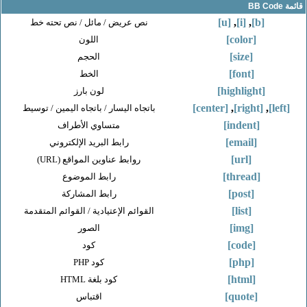
[u]
,
[i]
,
[b]
نص عريض / مائل / نص تحته خط
[color]
اللون
[size]
الحجم
[font]
الخط
[highlight]
لون بارز
[center]
,
[right]
,
باتجاه اليسار / باتجاه اليمين / توسيط
[indent]
متساوي الأطراف
[email]
رابط البريد الإلكتروني
[url]
روابط عناوين المواقع (URL)
[thread]
رابط الموضوع
[post]
رابط المشاركة
[list]
القوائم الإعتيادية / القوائم المتقدمة
[img]
الصور
[code]
كود
[php]
كود PHP
[html]
كود بلغة HTML
[quote]
اقتباس