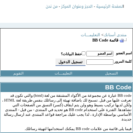
صفحة الرئيسية
-
الحجز وعنوان المركز
-
من نحن
دى أسنانك
>
التعليمـــات
قائمة BB Code
عضو
حفظ البيانات؟
لمرور
التسجيل
التعليمـــات
التقويم
BB C
BB code عبارة عن مجموعة من الأكواد المشتقة من لغة (html) والتي تكون قد
تعرفت عليها من قبل .تسمح لك باضافة تهيئة إلى رسائلك بنفس طريقة لغة HTML ،
ديها تركيب بسيط وهو ولن يتم ايقاف (كسر) النسق من الصفحات التي
تشاهدها. القدرة على استخدام BB code هو تحديد في المنتدى - من قبل - المنتدى
ي بواسطة الإدارة ، لذا يجب عليك مراجعة قواعد المنتدى عند ارسال رسالة
.
 من علامات BB code يمكنك استخدامها لتهيئة رسائلك.