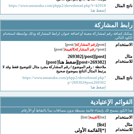
https://www.asnanaka.com/phpp2/showthread.php?t=42918
لمثال
إضغط هنا
 المشاركة
إضافة رقم لمشاركة معينة أو اضافة عنوان لرابط المشاركة وذلك بواسطة استخدام
لتالي.
[/post]
[post]
خدام
رقم المشاركة
[/post]
]
[post=
رقم المشاركة
القيمة
[post]269302[/post]
خدام
[post=269302]إضغط هنا[/post]
ملاحظة : رقم الموضوع / رقم المشاركة مجرد مثال للتوضيح فقط وقد لا
يرتبط المثال الناتج بموضوع صحيح
https://www.asnanaka.com/phpp2/showthread.php?
لمثال
p=269302#post269302
إضغط هنا
ائم الإعتيادية
كود يسمح لك بإنشاء قائمة بسيطة بدون مسافات تبدأ بالنقاط أو الأرقام.
[/list]
[list]
خدام
القيمة
[list]
خدام
[*]القائمة الأولى