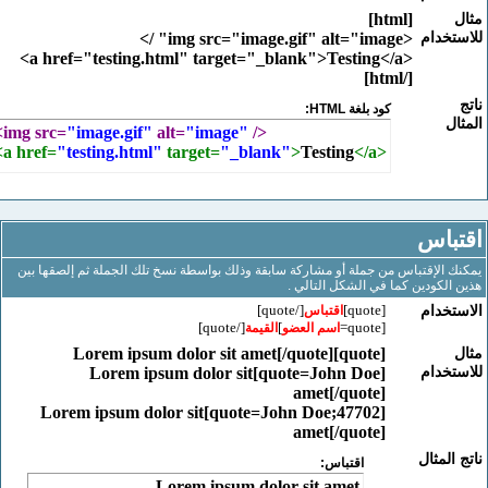
[html]
خدام
<img src="image.gif" alt="image" />
<a href="testing.html" target="_blank">Testing</a>
[/html]
كود بلغة HTML:
<img src=
"image.gif"
 alt=
"image"
 />
<a href=
"testing.html"
 target=
"_blank"
>
Testing
</a>
باس
الإقتباس من جملة أو مشاركة سابقة وذلك بواسطة نسخ تلك الجملة ثم إلصقها بين
لكودين كما في الشكل التالي .
[/quote]
[quote]
خدام
اقتباس
[/quote]
]
[quote=
اسم العضو
القيمة
[quote]Lorem ipsum dolor sit amet[/quote]
خدام
[quote=John Doe]Lorem ipsum dolor sit
amet[/quote]
[quote=John Doe;47702]Lorem ipsum dolor sit
amet[/quote]
لمثال
اقتباس:
Lorem ipsum dolor sit amet