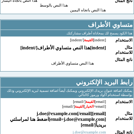
هذا النص باتجاه اليسار
لمثال
هذا النص بالوسط
هذا النص باتجاه اليمين
اوي الأطراف
كود يسمح لك بمحاذاة أطراف مشاركتك.
[/indent]
[indent]
خدام
القيمة
[indent]هذا النص متساوي الأطراف[/indent]
خدام
لمثال
هذا النص متساوي الأطراف
 البريد الإلكتروني
اضافة عنوان بريدك الإلكتروني ويمكنك أيضآ اضافة تسمية لبريد الإلكتروني وذلك
 استخدام أكواد ورموز كالتالي .
[/email]
[email]
خدام
القيمة
[/email]
]
[email=
الخيار
القيمة
j.doe@example.com
[/email]
[email]
خدام
[
email=j.doe@example.com
]اضغط هنا لمراسلتي
بريدياً[/email]
j.doe@example.com
لمثال