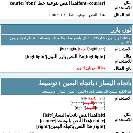
[font=courier]هذا النص بنوعية خط courier[/font]
خدام
لمثال
هذا النص بنوعية خط courier
بارز
إبراز لون مشاركاتك بشكل واضح وملحوظ وذلك بواسطة استخدام أكواد ورموز
 .
[/highlight]
[highlight]
خدام
القيمة
[highlight]هذا النص بارز اللون[/highlight]
خدام
هذا النص بارز اللون
لمثال
اه اليسار / باتجاه اليمين / توسيط
كود يسمح لك بتغيير اتجاه النص .. يمين، يسار، أو توسيط.
[/left]
[left]
خدام
القيمة
[/center]
[center]
القيمة
[/right]
[right]
القيمة
[left]هذا النص باتجاه اليسار[/left]
خدام
[center]هذا النص بالوسط[/center]
[right]هذا النص باتجاه اليمين[/right]