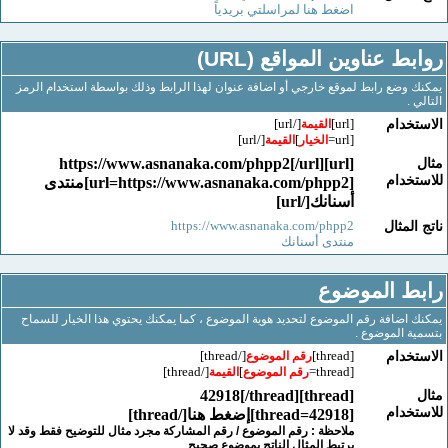
اضغط هنا لمراسلتي بريدياً
ط عناوين المواقع (URL)
وضع رابط لموقع خارجي أو اضافة عنوان لهذا الرابط وذلك بواسطة استخدام الرمز
.
[/url]
[url]
خدام
القيمة
[/url]
]
[url=
الخيار
القيمة
[url]https://www.asnanaka.com/phpp2[/url]
خدام
[url=https://www.asnanaka.com/phpp2]منتدى
أسنانك[/url]
https://www.asnanaka.com/phpp2
لمثال
منتدى أسنانك
ط الموضوع
اضافة رقم الموضوع لتحديد هوية الموضوع ، كما يمكنك يحتوي هذا الخيار للسماح
 الموضوع .
[/thread]
[thread]
خدام
رقم الموضوع
[/thread]
]
[thread=
رقم الموضوع
القيمة
[thread]42918[/thread]
خدام
[thread=42918]إضغط هنا[/thread]
ملاحظة : رقم الموضوع / رقم المشاركة مجرد مثال للتوضيح فقط وقد لا
يرتبط المثال الناتج بموضوع صحيح