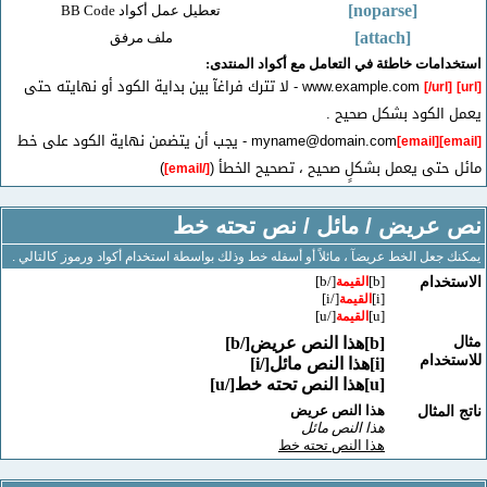
[noparse]
تعطيل عمل أكواد BB Code
[attach]
ملف مرفق
مات خاطئة في التعامل مع أكواد المنتدى:
- لا تترك فراغآ بين بداية الكود أو نهايته حتى
[/url
الكود بشكل صحيح .
myname@domain.com
- يجب أن يتضمن نهاية الكود على خط
[email]
حتى يعمل بشكلٍ صحيح ، تصحيح الخطأ (
)
[/email]
عريض / مائل / نص تحته خط
جعل الخط عريضآ ، مائلاً أو أسفله خط وذلك بواسطة استخدام أكواد ورموز كالتالي .
[/b]
[b]
خدام
القيمة
[/i]
[i]
القيمة
[/u]
[u]
القيمة
[b]هذا النص عريض[/b]
خدام
[i]هذا النص مائل[/i]
[u]هذا النص تحته خط[/u]
هذا النص عريض
لمثال
هذا النص مائل
هذا النص تحته خط