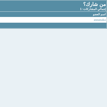
من شارك؟
إجمالي المشاركات: 1
اسم العضو
asnanaka