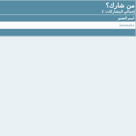
من شارك؟
إجمالي المشاركات: 1
اسم العضو
asnanaka