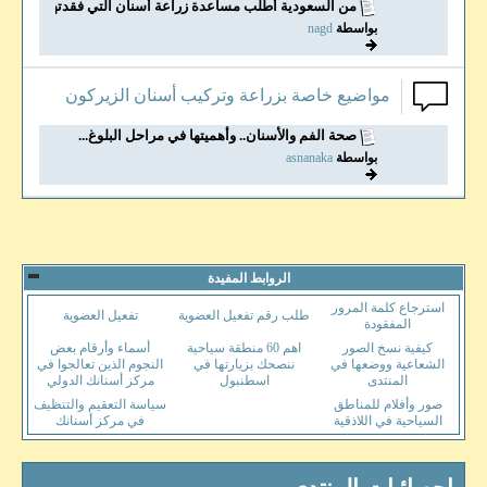
من السعودية أطلب مساعدة زراعة أسنان التي فقدتها...
بواسطة
nagd
مواضيع خاصة بزراعة وتركيب أسنان الزيركون
صحة الفم والأسنان.. وأهميتها في مراحل البلوغ...
بواسطة
asnanaka
الروابط المفيدة
استرجاع كلمة المرور
طلب رقم تفعيل العضوية
تفعيل العضوية
المفقودة
كيفية نسخ الصور
اهم 60 منطقة سياحية
أسماء وأرقام بعض
الشعاعية ووضعها في
ننصحك بزيارتها في
النجوم الذين تعالجوا في
المنتدى
اسطنبول
مركز أسنانك الدولي
صور وأفلام للمناطق
سياسة التعقيم والتنظيف
السياحية في اللاذقية
في مركز أسنانك