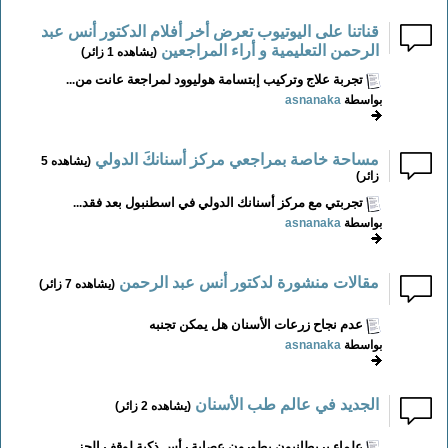
قناتنا على اليوتيوب تعرض أخر أفلام الدكتور أنس عبد
الرحمن التعليمية و أراء المراجعين
(يشاهده 1 زائر)
تجربة علاج وتركيب إبتسامة هوليوود لمراجعة عانت من...
بواسطة
asnanaka
مساحة خاصة بمراجعي مركز أسنانكَ الدولي
(يشاهده 5
زائر)
تجربتي مع مركز أسنانك الدولي في اسطنبول بعد فقد...
بواسطة
asnanaka
مقالات منشورة لدكتور أنس عبد الرحمن
(يشاهده 7 زائر)
عدم نجاح زرعات الأسنان هل يمكن تجنبه
بواسطة
asnanaka
الجديد في عالم طب الأسنان
(يشاهده 2 زائر)
علماء بريطانيون يطورون عصابة رأس ذكية لوقف الجز...