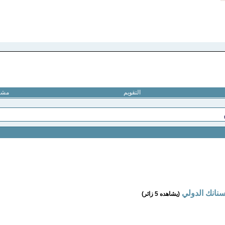
التقويم
مشار
سنانك الدولي
(يشاهده 5 زائر)