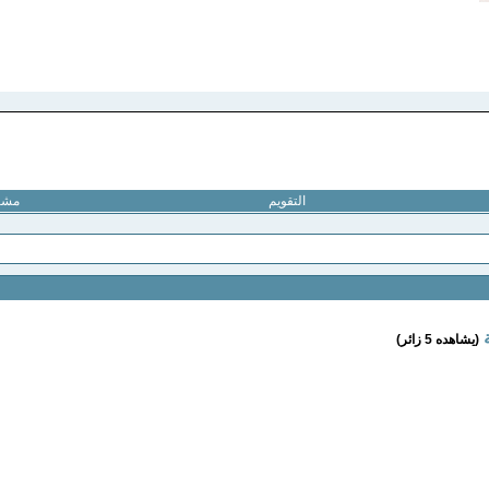
التقويم
مشار
(يشاهده 5 زائر)