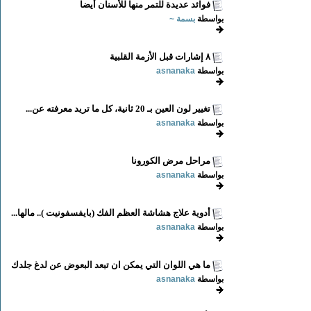
فوائد عديدة للتمر منها للأسنان أيضا
بواسطة
بسمة ~
٨ إشارات قبل الأزمة القلبية
بواسطة
asnanaka
تغيير لون العين بـ 20 ثانية، كل ما تريد معرفته عن...
بواسطة
asnanaka
مراحل مرض الكورونا
بواسطة
asnanaka
أدوية علاج هشاشة العظم الفك (بايفسفونيت ).. مالها...
بواسطة
asnanaka
ما هي اللوان التي يمكن ان تبعد البعوض عن لدغ جلدك
بواسطة
asnanaka